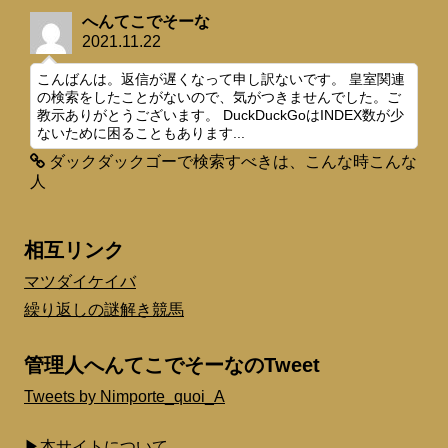
へんてこでそーな
2021.11.22
こんばんは。返信が遅くなって申し訳ないです。 皇室関連
の検索をしたことがないので、気がつきませんでした。ご
教示ありがとうございます。 DuckDuckGoはINDEX数が少
ないために困ることもあります...
ダックダックゴーで検索すべきは、こんな時こんな
人
相互リンク
マツダイケイバ
繰り返しの謎解き競馬
管理人へんてこでそーなのTweet
Tweets by Nimporte_quoi_A
▶本サイトについて