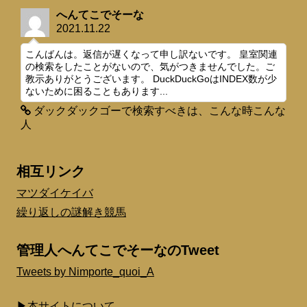
へんてこでそーな
2021.11.22
こんばんは。返信が遅くなって申し訳ないです。 皇室関連
の検索をしたことがないので、気がつきませんでした。ご
教示ありがとうございます。 DuckDuckGoはINDEX数が少
ないために困ることもあります...
ダックダックゴーで検索すべきは、こんな時こんな
人
相互リンク
マツダイケイバ
繰り返しの謎解き競馬
管理人へんてこでそーなのTweet
Tweets by Nimporte_quoi_A
▶本サイトについて