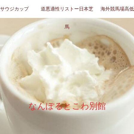
サウジカップ
道悪適性リストー日本芝
海外競馬場高低
馬
なんぽるとこわ別館