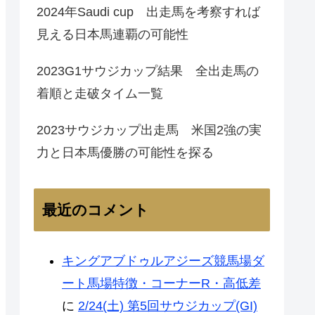
2024年Saudi cup 出走馬を考察すれば
見える日本馬連覇の可能性
2023G1サウジカップ結果 全出走馬の
着順と走破タイム一覧
2023サウジカップ出走馬 米国2強の実
力と日本馬優勝の可能性を探る
最近のコメント
キングアブドゥルアジーズ競馬場ダ
ート馬場特徴・コーナーR・高低差
に
2/24(土) 第5回サウジカップ(GI)