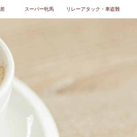
差
スーパー牝馬
リレーアタック・車盗難