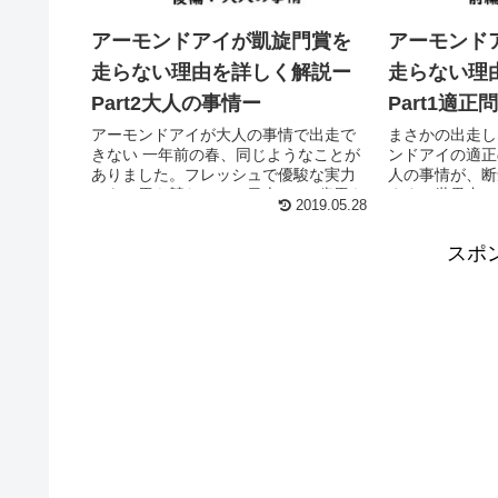
アーモンドアイが凱旋門賞を
アーモンド
走らない理由を詳しく解説ー
走らない理
Part2大人の事情ー
Part1適正
アーモンドアイが大人の事情で出走で
まさかの出走し
きない 一年前の春、同じようなことが
ンドアイの適正
ありました。フレッシュで優駿な実力
人の事情が、断
のある馬を競わせて、日本一の3歳馬を
ます。世界中の
2019.05.28
決める日本ダービーのときです。 アー
を落胆させた、
モンドアイは当時3歳。15頭の馬をごぼ
を細かくまとめ
スポ
う抜きで勝った...
を走らない3つの