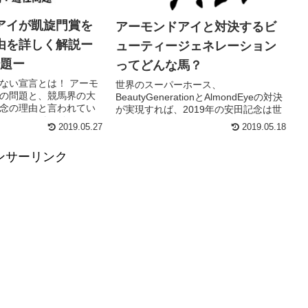
アイが凱旋門賞を
アーモンドアイと対決するビ
由を詳しく解説ー
ューティージェネレーション
問題ー
ってどんな馬？
ない宣言とは！ アーモ
世界のスーパーホース、
の問題と、競馬界の大
BeautyGenerationとAlmondEyeの対決
念の理由と言われてい
が実現すれば、2019年の安田記念は世
アーモンドアイファン
紀のイベントになりそうです。 ビュー
2019.05.27
2019.05.18
凱旋門賞見送りの真相
ティージェネレーションのプロフィー
てみました。 凱旋門賞
ル 血統 香港で連勝を続けているビュ
ンサーリンク
理由...
ー...