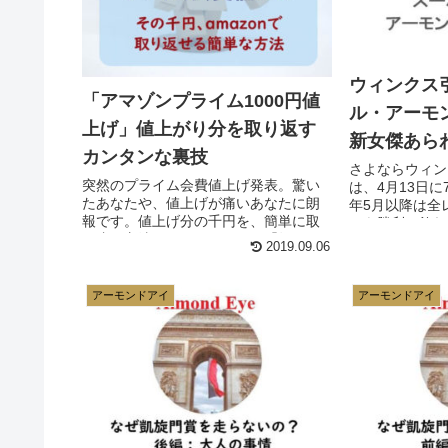
ウィンクス
「アマゾンプライム1000円値
ル・アーモ
上げ」値上がり分を取り返す
新女傑あら
カンタンな裏技
さよならウィン
突然のプライム会費値上げ発表。驚い
は、4月13日に
たあなたや、値上げが痛いあなたに朗
年5月以降は全
報です。値上げ分の千円を、簡単に取
ンを勝利で飾れば
り戻す方法があるんですよ。「知って
ース25勝 生涯
2019.09.06
る人は皆やってる、知らないあなたは
キング首位 未..
損してる」お得な方法をお伝えしま
す。
アーモンドアイ
アーモンドアイ