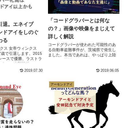
「コードグラバーとは何な
引退。エネイブ
の？」画像や映像をまじえて
ンドアイをしのぐ
詳しく解説
わる
コードグラバーが使われた可能性のあ
クス 女帝ウィンクス
る自動車盗難事件が、茨城県で発生し
7歳で引退します。2015
ました。本当であれは、やっぱり上陸
レースで優勝、ラストラ
したかと憂鬱です。日本では知られて
、 33連勝記録 G1レ
いない、恐ろしいキットについて、詳
成績43戦37勝 世界ラン
しく紹介します。
2019.07.30
2019.06.05
.
アーモンドアイ