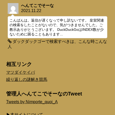
へんてこでそーな
2021.11.22
こんばんは。返信が遅くなって申し訳ないです。 皇室関連
の検索をしたことがないので、気がつきませんでした。ご
教示ありがとうございます。 DuckDuckGoはINDEX数が少
ないために困ることもあります...
ダックダックゴーで検索すべきは、こんな時こんな
人
相互リンク
マツダイケイバ
繰り返しの謎解き競馬
管理人へんてこでそーなのTweet
Tweets by Nimporte_quoi_A
▶本サイトについて