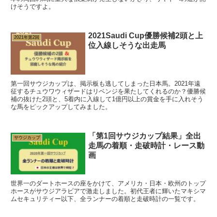
けそうですよ。
2021Saudi Cup優勝候補2頭と上
2021年第2回
位入線しそうな出走馬
第一回サウジカップは、掲示板も逃してしまった日本馬。2021年遠
征するチュウワウィザードはリベンジを果たしてくれるのか？優勝候
補の抜けた2頭と、5着内に入線して1億円以上の賞金を手に入れそう
な馬をピックアップしてみました。
「第1回サウジカップ結果」全出
サウジカップ
走馬の着順・走破時計・レース動
画
世界一のダートホースの座をかけて、アメリカ・日本・欧州のトップ
ホースがサウジアラビアで激走しました。初代王者に輝いたマキシマ
ムセキュリティー以下、全ランナーの着順と走破時計の一覧です。