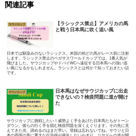
関連記事
【ラシックス禁止】アメリカの馬
サウジカップ
と戦う日本馬に吹く追い風
日本では馴染みのないラシックス。米国の殆どの馬がレース前に注射
します。ラシックス禁止のペガサスワールドカップでは、1番人気が
飛びました。サウジカップやドバイWCへ遠征する日本馬への強い追
い風になるかもしれません。ラシックスとは何か？知っておきたい話
です。
日本馬はなぜサウジカップに出走
サウジカップ
できないの？検疫問題に道が開け
た
サウジカップに挑戦したい！威勢よく手をあげた日本馬たちがトーン
ダウン。彼らの行く手を阻む検疫問題を深くえぐります。その先に見
えてきた光、諦めるのはまだ早い。登録は忘れないでね。サウジと日
本の両国の馬に重大な伝染病が発生しないかぎり、リヤドへの道が開