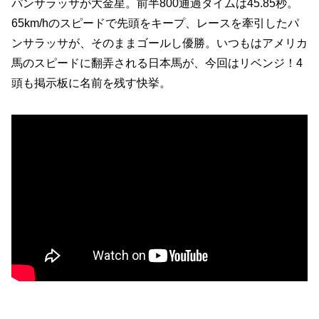
パンサラッサが大金星。前半800通過タイムは45.85秒。
65km/hのスピードで先頭をキープ、レースを牽引したパ
ンサラッサが、そのままゴールし優勝。いつもはアメリカ
馬のスピードに翻弄される日本馬が、今回はリベンジ！4
頭も掲示板に名前を残す快挙。