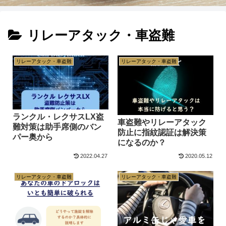
リレーアタック・車盗難
リレーアタック・車盗難
リレーアタック・車盗難
ランクル・レクサスLX盗
車盗難やリレーアタック
難対策は助手席側のバン
防止に指紋認証は解決策
パー奥から
になるのか？
2022.04.27
2020.05.12
リレーアタック・車盗難
リレーアタック・車盗難