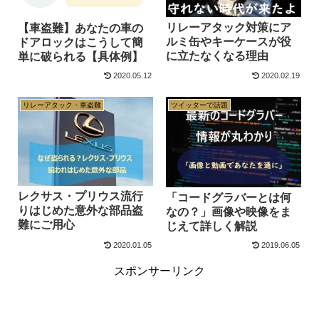
リレーアタック対策にア
【車盗難】あなたの車の
ルミ缶やキーケースが役
ドアロックはこうして簡
に立たなくなる理由
単に破られる【具体例】
2020.05.12
2020.02.19
リレーアタック・車盗難
ツイッターで話題
レクサス・プリウス流行
「コードグラバーとは何
りはじめた意外な部品盗
なの？」画像や映像をま
難にご用心
じえて詳しく解説
2020.01.05
2019.06.05
スポンサーリンク