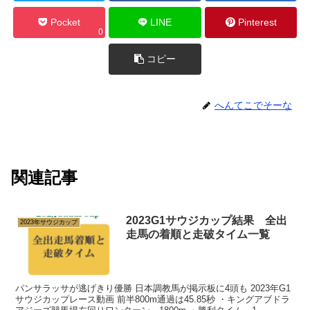
Pocket
LINE
Pinterest
0
コピー
へんてこでそーな
関連記事
2023G1サウジカップ結果 全出
2023年サウジカップ
走馬の着順と走破タイム一覧
パンサラッサが逃げきり優勝 日本調教馬が掲示板に4頭も 2023年G1
サウジカップレース動画 前半800m通過は45.85秒 ・キングアブドラ