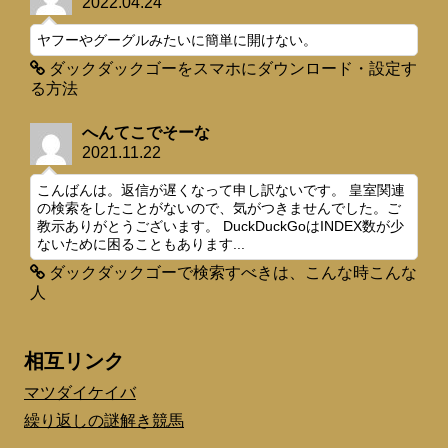
2022.04.24
ヤフーやグーグルみたいに簡単に開けない。
ダックダックゴーをスマホにダウンロード・設定す
る方法
へんてこでそーな
2021.11.22
こんばんは。返信が遅くなって申し訳ないです。 皇室関連
の検索をしたことがないので、気がつきませんでした。ご
教示ありがとうございます。 DuckDuckGoはINDEX数が少
ないために困ることもあります...
ダックダックゴーで検索すべきは、こんな時こんな
人
相互リンク
マツダイケイバ
繰り返しの謎解き競馬