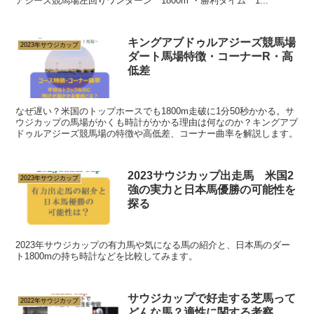
アジーズ競馬場左回りワンターン 1800m ・勝利タイム 1...
キングアブドゥルアジーズ競馬場
2023年サウジカップ
ダート馬場特徴・コーナーR・高
低差
なぜ遅い？米国のトップホースでも1800m走破に1分50秒かかる。サ
ウジカップの馬場がかくも時計がかかる理由は何なのか？キングアブ
ドゥルアジーズ競馬場の特徴や高低差、コーナー曲率を解説します。
2023サウジカップ出走馬 米国2
2023年サウジカップ
強の実力と日本馬優勝の可能性を
探る
2023年サウジカップの有力馬や気になる馬の紹介と、日本馬のダー
ト1800mの持ち時計などを比較してみます。
サウジカップで好走する芝馬って
2022年サウジカップ
どんな馬？適性に関する考察