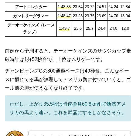
アートコレクター
1:48.85
23.54
23.72
24.51
24.24
12.84
カントリーグラマー
1:48.47
23.23
23.75
23.69
24.76
13.04
テーオーケインズ（レース
1:49.7
23.6
25.7
24.4
24.0
12.0
ラップ）
前例から予測すると、テーオーケインズのサウジカップ走
破時計は1分52秒台で、上位はムリゲーです。
チャンピオンズCの800通過ペースは49秒台。こんなペー
スに慣れてる馬が無理してアメリカ勢に付いていくと、ゴ
ール前の脚が使えなくなり終了です。
ただし、上がり35.5秒は時速換算60.8km/hで断然アメ
リカの馬より速い。これを武器にするしかなさそう。