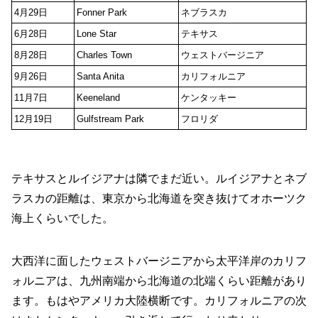
4月29日
Fonner Park
ネブラスカ
6月28日
Lone Star
テキサス
8月28日
Charles Town
ウェストバージニア
9月26日
Santa Anita
カリフォルニア
11月7日
Keeneland
ケンタッキー
12月19日
Gulfstream Park
フロリダ
テキサスとルイジアナは隣でまだ近い。ルイジアナとネブ
ラスカの距離は、東京から北海道を突き抜けてオホーツク
海上くらいでした。
大西洋に面したウェストバージニアから太平洋岸のカリフ
ォルニアは、九州南端から北海道の北端くらい距離があり
ます。もはやアメリカ大陸横断です。カリフォルニアの次