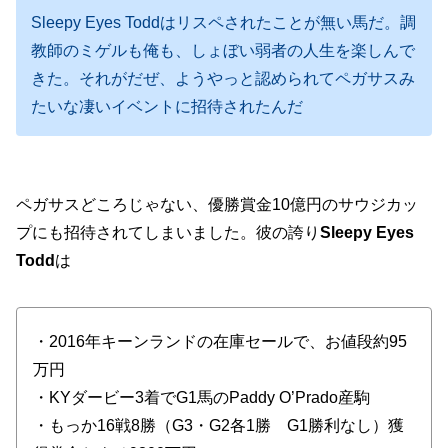
Sleepy Eyes Toddはリスペされたことが無い馬だ。調
教師のミゲルも俺も、しょぼい弱者の人生を楽しんで
きた。それがだぜ、ようやっと認められてペガサスみ
たいな凄いイベントに招待されたんだ
ペガサスどころじゃない、優勝賞金10億円のサウジカッ
プにも招待されてしまいました。彼の誇り
Sleepy Eyes
Todd
は
・2016年キーンランドの在庫セールで、お値段約95
万円
・KYダービー3着でG1馬のPaddy O’Prado産駒
・もっか16戦8勝（G3・G2各1勝 G1勝利なし）獲