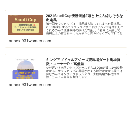
2021Saudi Cup優勝候補2頭と上位入線しそうな
出走馬
第一回サウジカップは、掲示板も逃してしまった日本馬。
2021年遠征するチュウワウィザードはリベンジを果たして
くれるのか？優勝候補の抜けた2頭と、5着内に入線して1
億円以上の賞金を手に入れそうな馬をピックアップしてみ
ました。
annex.931women.com
キングアブドゥルアジーズ競馬場ダート馬場特
徴・コーナーR・高低差
なぜ遅い？米国のトップホースでも1800m走破に1分50秒
かかる。サウジカップの馬場がかくも時計がかかる理由は
何なのか？キングアブドゥルアジーズ競馬場の特徴や高低
差、コーナー曲率を解説します。
annex.931women.com