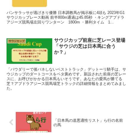
パンサラッサが逃げきり優勝 日本調教馬が掲示板に4頭も 2023年G1
サウジカップレース動画 前半800m通過は45.85秒 ・キングアブドラ
アジーズ競馬場左回りワンターン 1800m ・勝利タイム 1...
サウジカップ前座に芝レース登場
サウジカップ
「サウジの芝は日本馬に合う
か？」
「パウダリーで後バネしないベストトラック」デットーリ騎手は、サ
ウジカップのダートコースをベタ褒めです。新設された前座の芝レー
スに、お呼びがかかる日本馬もいそうです。あなたの愛馬が勝てる
芝？アブドラアジース競馬場芝トラックの詳細情報をまとめてみまし
た。
「日本馬の道悪適性リスト」ら行の名前
の馬