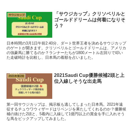
「サウジカップ」クリソベリルと
サウジカップ
ゴールドドリームは何着になりそ
う？
日本時間の3月1日午前2:40分、ダート世界王者を決めるサウジカップ
のゲートが開きます。クリソベリルとゴールドドリームは、アメリカ
の強豪馬に勝てるのか？ランナーたちが1800メートル左回りで叩い
た走破時計を比較し、日本馬の着順を占いました。
2021Saudi Cup優勝候補2頭と上
2021年第2回
位入線しそうな出走馬
第一回サウジカップは、掲示板も逃してしまった日本馬。2021年遠
征するチュウワウィザードはリベンジを果たしてくれるのか？優勝候
補の抜けた2頭と、5着内に入線して1億円以上の賞金を手に入れそう
な馬をピックアップしてみました。