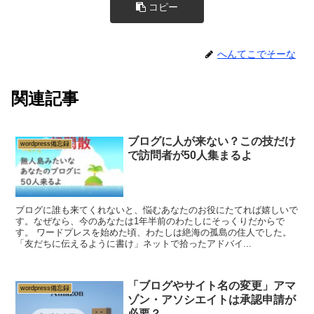
コピー
へんてこでそーな
関連記事
ブログに人が来ない？この技だけ
wordpress備忘録
で訪問者が50人集まるよ
ブログに誰も来てくれないと、悩むあなたのお役にたてれば嬉しいで
す。なぜなら、今のあなたは1年半前のわたしにそっくりだからで
す。 ワードプレスを始めた頃、わたしは絶海の孤島の住人でした。
「友だちに伝えるように書け」ネットで拾ったアドバイ...
「ブログやサイト名の変更」アマ
wordpress備忘録
ゾン・アソシエイトは承認申請が
必要？