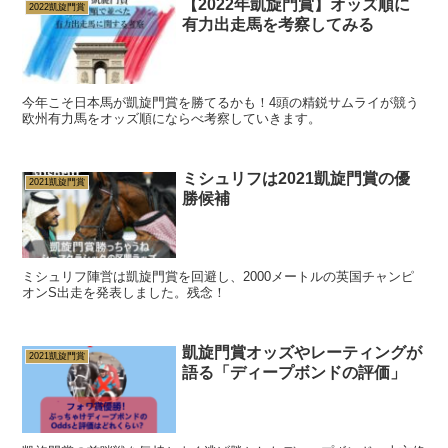
【2022年凱旋門賞】オッズ順に
2022凱旋門賞
有力出走馬を考察してみる
今年こそ日本馬が凱旋門賞を勝てるかも！4頭の精鋭サムライが競う
欧州有力馬をオッズ順にならべ考察していきます。
ミシュリフは2021凱旋門賞の優
2021凱旋門賞
勝候補
ミシュリフ陣営は凱旋門賞を回避し、2000メートルの英国チャンピ
オンS出走を発表しました。残念！
凱旋門賞オッズやレーティングが
2021凱旋門賞
語る「ディープボンドの評価」