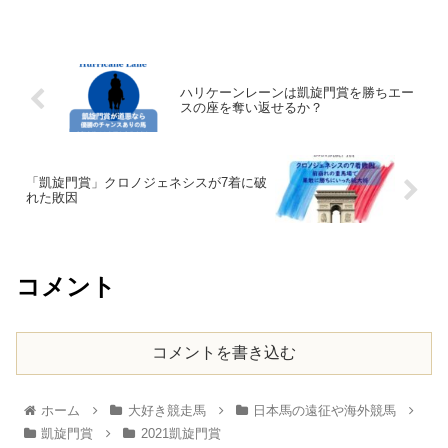
ハリケーンレーンは凱旋門賞を勝ちエー
スの座を奪い返せるか？
「凱旋門賞」クロノジェネシスが7着に破
れた敗因
コメント
コメントを書き込む
ホーム
大好き競走馬
日本馬の遠征や海外競馬
凱旋門賞
2021凱旋門賞