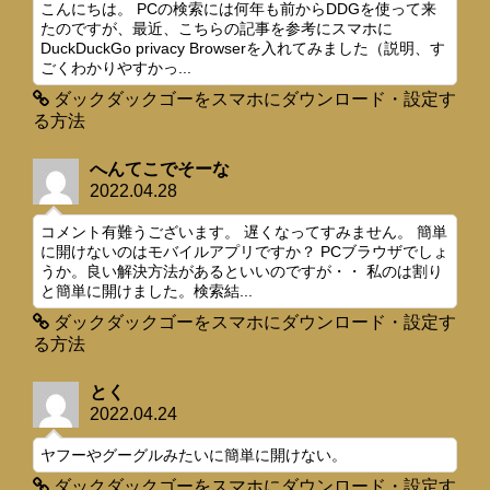
こんにちは。 PCの検索には何年も前からDDGを使って来
たのですが、最近、こちらの記事を参考にスマホに
DuckDuckGo privacy Browserを入れてみました（説明、す
ごくわかりやすかっ...
ダックダックゴーをスマホにダウンロード・設定す
る方法
へんてこでそーな
2022.04.28
コメント有難うございます。 遅くなってすみません。 簡単
に開けないのはモバイルアプリですか？ PCブラウザでしょ
うか。良い解決方法があるといいのですが・・ 私のは割り
と簡単に開けました。検索結...
ダックダックゴーをスマホにダウンロード・設定す
る方法
とく
2022.04.24
ヤフーやグーグルみたいに簡単に開けない。
ダックダックゴーをスマホにダウンロード・設定す