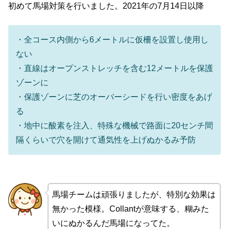
初めて馬場対策を行いました。2021年の7月14日以降
・全コース内側から6メートルに仮柵を設置し使用し
ない
・直線はオープンストレッチを含む12メートルを保護
ゾーンに
・保護ゾーンに芝のオーバーシードを行い密度をあげ
る
・地中に酸素を注入、特殊な機械で路面に20センチ間
隔くらいで穴を開けて通気性を上げぬかるみ予防
馬場チームは頑張りましたが、特別な効果は
無かった模様。Collantが意味する、糊みた
いにぬかるんだ馬場になってた。