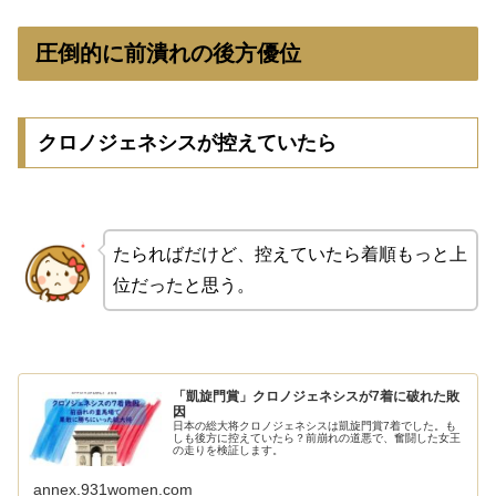
圧倒的に前潰れの後方優位
クロノジェネシスが控えていたら
たらればだけど、控えていたら着順もっと上
位だったと思う。
「凱旋門賞」クロノジェネシスが7着に破れた敗
因
日本の総大将クロノジェネシスは凱旋門賞7着でした。も
しも後方に控えていたら？前崩れの道悪で、奮闘した女王
の走りを検証します。
annex.931women.com