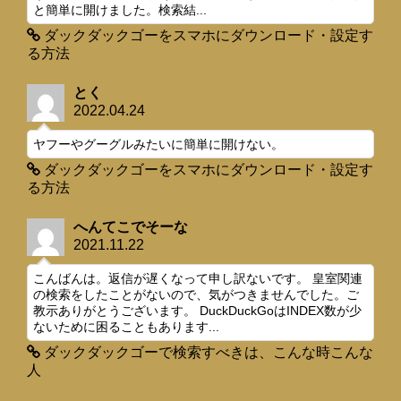
と簡単に開けました。検索結...
ダックダックゴーをスマホにダウンロード・設定す
る方法
とく
2022.04.24
ヤフーやグーグルみたいに簡単に開けない。
ダックダックゴーをスマホにダウンロード・設定す
る方法
へんてこでそーな
2021.11.22
こんばんは。返信が遅くなって申し訳ないです。 皇室関連
の検索をしたことがないので、気がつきませんでした。ご
教示ありがとうございます。 DuckDuckGoはINDEX数が少
ないために困ることもあります...
ダックダックゴーで検索すべきは、こんな時こんな
人