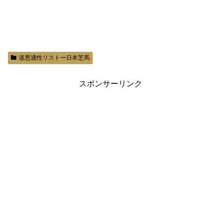
道悪適性リストー日本芝馬
スポンサーリンク