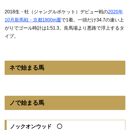
2018生・牡（ジャングルポケット）デビュー戦の
2020年
10月新馬戦・京都1800m重
で1着。一頭だけ34.7の速い上
がりでゴール時計は1:51.3。良馬場より悪路で浮上するタ
イプ。
ネで始まる馬
ノで始まる馬
ノックオンウッド ◯