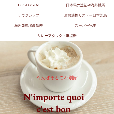
DuckDuckGo
日本馬の遠征や海外競馬
サウジカップ
道悪適性リストー日本芝馬
海外競馬場高低差
スーパー牝馬
リレーアタック・車盗難
なんぽるとこわ別館