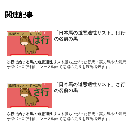
関連記事
「日本馬の道悪適性リスト」は行
道悪適性リストー日本芝馬
の名前の馬
は行で始まる馬の道悪適性リスト
勝ち上がった新馬・実力馬や人気馬
を◎◯△☓で評価、レース動画で悪路の走りを確認出来ます。
「日本馬の道悪適性リスト」さ行
道悪適性リストー日本芝馬
の名前の馬
さ行で始まる馬の道悪適性リスト
勝ち上がった新馬・実力馬や人気馬
を◎◯△☓で評価、レース動画で悪路の走りを確認出来ます。