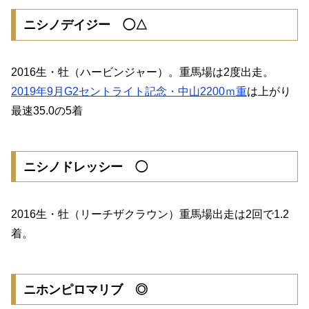
ニシノデイジー ◯△
2016生・牡（ハービンジャー）。重馬場は2度出走。
2019年9月G2セントライト記念・中山2200ｍ重
は上がり
最速35.0の5着
ニシノドレッシー ◯
2016生・牡（リーチザクラウン）重馬場出走は2回で1.2
着。
ニホンピロマリブ ◎