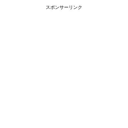
スポンサーリンク