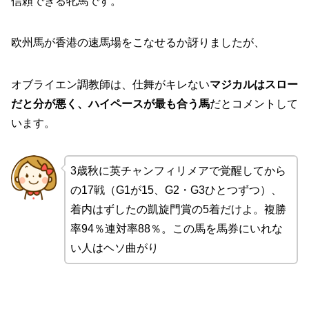
信頼できる牝馬です。
欧州馬が香港の速馬場をこなせるか訝りましたが、
オブライエン調教師は、仕舞がキレない
マジカルはスロー
だと分が悪く、ハイペースが最も合う馬
だとコメントして
います。
3歳秋に英チャンフィリメアで覚醒してから
の17戦（G1が15、G2・G3ひとつずつ）、
着内はずしたの凱旋門賞の5着だけよ。複勝
率94％連対率88％。この馬を馬券にいれな
い人はヘソ曲がり