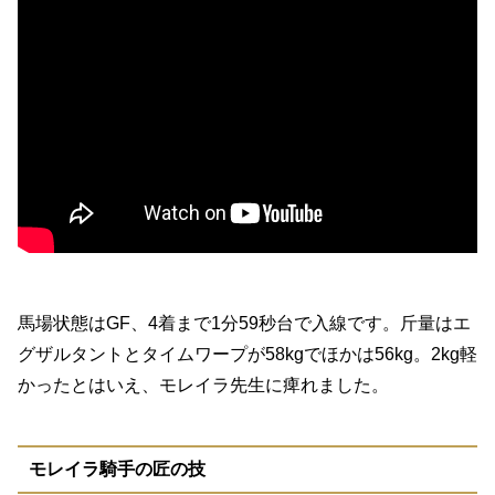
馬場状態はGF、4着まで1分59秒台で入線です。斤量はエ
グザルタントとタイムワープが58kgでほかは56kg。2kg軽
かったとはいえ、モレイラ先生に痺れました。
モレイラ騎手の匠の技