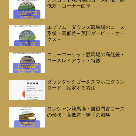
低差・コーナー曲率
エプソム・ダウンズ競馬場のコース
形状・高低差～英国ダービー・オー
クス～
ニューマーケット競馬場の高低差・
コースレイアウト・特徴
ダックダックゴーをスマホにダウン
ロード・設定する方法
ロンシャン競馬場・凱旋門賞コース
の形状・高低差・騎手の戦略