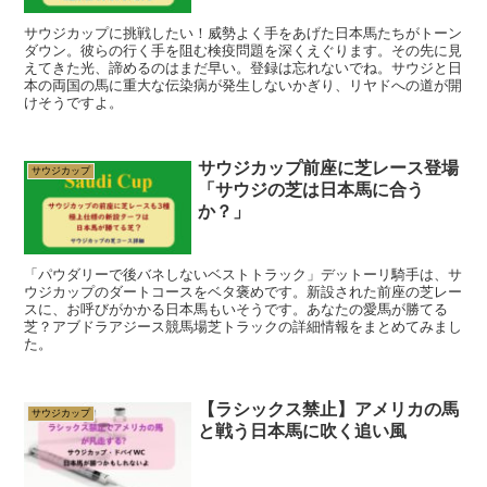
サウジカップに挑戦したい！威勢よく手をあげた日本馬たちがトーン
ダウン。彼らの行く手を阻む検疫問題を深くえぐります。その先に見
えてきた光、諦めるのはまだ早い。登録は忘れないでね。サウジと日
本の両国の馬に重大な伝染病が発生しないかぎり、リヤドへの道が開
けそうですよ。
サウジカップ前座に芝レース登場
サウジカップ
「サウジの芝は日本馬に合う
か？」
「パウダリーで後バネしないベストトラック」デットーリ騎手は、サ
ウジカップのダートコースをベタ褒めです。新設された前座の芝レー
スに、お呼びがかかる日本馬もいそうです。あなたの愛馬が勝てる
芝？アブドラアジース競馬場芝トラックの詳細情報をまとめてみまし
た。
【ラシックス禁止】アメリカの馬
サウジカップ
と戦う日本馬に吹く追い風