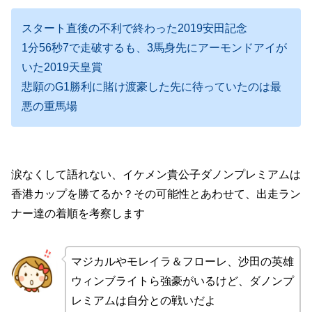
スタート直後の不利で終わった2019安田記念
1分56秒7で走破するも、3馬身先にアーモンドアイが
いた2019天皇賞
悲願のG1勝利に賭け渡豪した先に待っていたのは最
悪の重馬場
涙なくして語れない、イケメン貴公子ダノンプレミアムは
香港カップを勝てるか？その可能性とあわせて、出走ラン
ナー達の着順を考察します
マジカルやモレイラ＆フローレ、沙田の英雄
ウィンブライトら強豪がいるけど、ダノンプ
レミアムは自分との戦いだよ