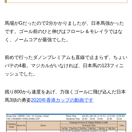
馬場がGだったので2分かかりましたが、日本馬強かった
です。ゴール前のひと伸びはフローレ＆モレイラではな
く、ノームコアが最強でした。
前めで行ったダノンプレミアムも直線で止まらず、ちょい
バテの4着。マジカルがいなければ、日本馬の123フィニ
ッシュでした。
残り800から速度をあげ、力強くゴールに飛び込んだ日本
馬3頭の勇姿
2020年香港カップの動画です