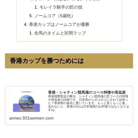
モレイラ騎手の匠の技
ノームコア（5歳牝）
香港カップはノームコアが優勝
全馬のタイムと区間ラップ
香港カップを勝つためには
香港・シャティン競馬場のコース特徴や高低差
香港国際競走の舞台、シャティン競馬場の芝コースの特徴
や高低差の詳細です。日本馬からボコボコにされて頑張っ
た？香港勢の進化に驚いています。もっと長くもっと速く
走れないと、香港のG1は日本場馬のお狩場ではなくなりま
すね。
annex.931women.com