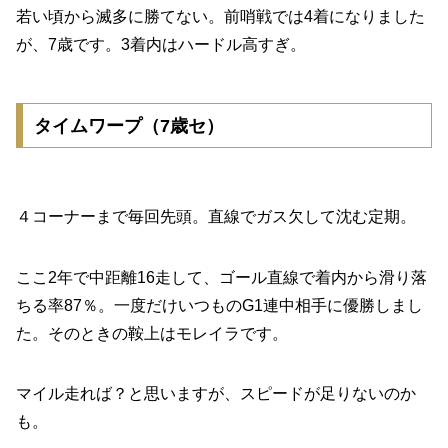
若い頃から滅多に勝てない。前哨戦では4着になりました
が、7歳です。3着内はハードル高すぎ。
タイムワープ（7歳セ）
４コーナーまで毎回先頭。直線でガス欠して沈む定期。
ここ2年で中距離16走して、ゴール直線で着内から滑り落
ちる率87％。一度だけいつものG1連中相手に優勝しまし
た。そのときの鞍上はモレイラです。
マイル走れば？と思いますが、スピードが足りないのか
も。