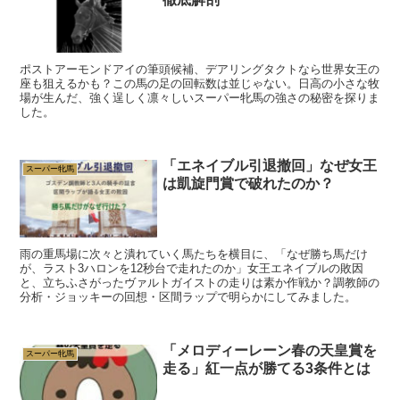
ポストアーモンドアイの筆頭候補、デアリングタクトなら世界女王の
座も狙えるかも？この馬の足の回転数は並じゃない。日高の小さな牧
場が生んだ、強く逞しく凛々しいスーパー牝馬の強さの秘密を探りま
した。
「エネイブル引退撤回」なぜ女王
スーパー牝馬
は凱旋門賞で破れたのか？
雨の重馬場に次々と潰れていく馬たちを横目に、「なぜ勝ち馬だけ
が、ラスト3ハロンを12秒台で走れたのか」女王エネイブルの敗因
と、立ちふさがったヴァルトガイストの走りは素か作戦か？調教師の
分析・ジョッキーの回想・区間ラップで明らかにしてみました。
「メロディーレーン春の天皇賞を
スーパー牝馬
走る」紅一点が勝てる3条件とは