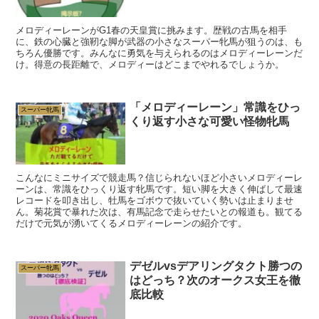
メロディーレーンがG1春の天皇賞に挑みます。歴戦の古馬を相手
に、鉄の心臓と強靭な脚が武器の小さなスーパー牝馬が狙うのは、も
ちろん優勝です。みんなに勇気を与えられるのはメロディーレーンだ
け。得意の長距離で、メロディーはどこまでやれるでしょうか。
「メロディーレーン」常識をひっ
スーパー牝馬
くり返す小さな可愛い怪物牝馬
こんなにミニサイズで競走馬？信じられないほど小さいメロディーレ
ーンは、常識をひっくり返す牝馬です。短い脚を大きく伸ばして最速
レコードを叩き出し、牡馬をゴボウで抜いていく勢いは止まりませ
ん。菊花賞で暴れた次は、有馬記念で走らせたいとの報道も。観てる
だけで元気が湧いてくるメロディーレーンの紹介です。
デゼルvsデアリングタクト勝つの
スーパー牝馬
はどっち？次のオークス女王を徹
底比較