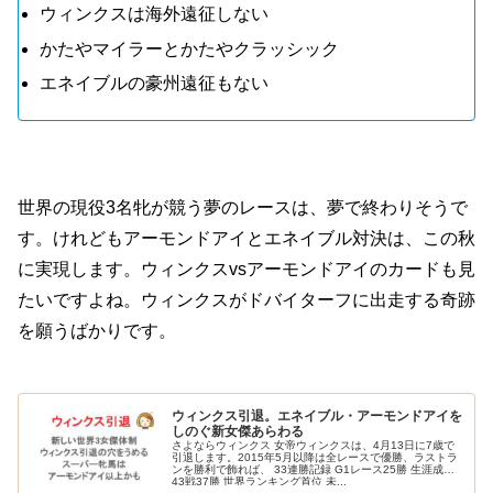
ウィンクスは海外遠征しない
かたやマイラーとかたやクラッシック
エネイブルの豪州遠征もない
世界の現役3名牝が競う夢のレースは、夢で終わりそうで
す。けれどもアーモンドアイとエネイブル対決は、この秋
に実現します。ウィンクスvsアーモンドアイのカードも見
たいですよね。ウィンクスがドバイターフに出走する奇跡
を願うばかりです。
ウィンクス引退。エネイブル・アーモンドアイを
しのぐ新女傑あらわる
さよならウィンクス 女帝ウィンクスは、4月13日に7歳で
引退します。2015年5月以降は全レースで優勝、ラストラ
ンを勝利で飾れば、 33連勝記録 G1レース25勝 生涯成績
43戦37勝 世界ランキング首位 未...