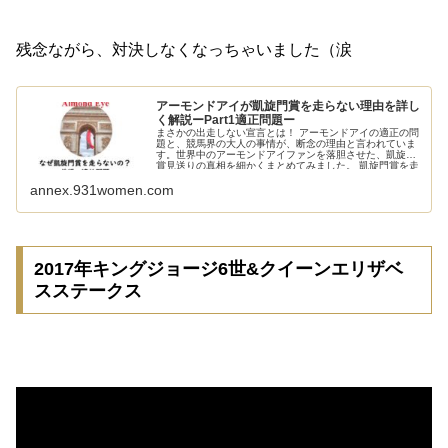
残念ながら、対決しなくなっちゃいました（涙
アーモンドアイが凱旋門賞を走らない理由を詳し
く解説ーPart1適正問題ー
まさかの出走しない宣言とは！ アーモンドアイの適正の問
題と、競馬界の大人の事情が、断念の理由と言われていま
す。世界中のアーモンドアイファンを落胆させた、凱旋門
賞見送りの真相を細かくまとめてみました。 凱旋門賞を走
らない3つの理由...
annex.931women.com
2017年キングジョージ6世&クイーンエリザベ
スステークス