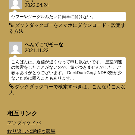
2022.04.24
ヤフーやグーグルみたいに簡単に開けない。
ダックダックゴーをスマホにダウンロード・設定す
る方法
へんてこでそーな
2021.11.22
こんばんは。返信が遅くなって申し訳ないです。 皇室関連
の検索をしたことがないので、気がつきませんでした。ご
教示ありがとうございます。 DuckDuckGoはINDEX数が少
ないために困ることもあります...
ダックダックゴーで検索すべきは、こんな時こんな
人
相互リンク
マツダイケイバ
繰り返しの謎解き競馬