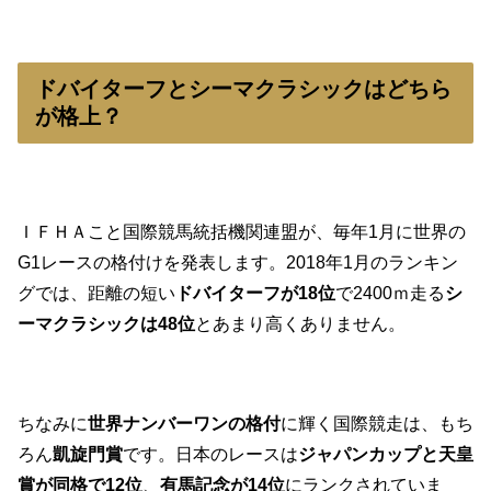
ドバイターフとシーマクラシックはどちら
が格上？
ＩＦＨＡこと国際競馬統括機関連盟が、毎年1月に世界の
G1レースの格付けを発表します。2018年1月のランキン
グでは、距離の短い
ドバイターフが18位
で2400ｍ走る
シ
ーマクラシックは48位
とあまり高くありません。
ちなみに
世界ナンバーワンの格付
に輝く国際競走は、もち
ろん
凱旋門賞
です。日本のレースは
ジャパンカップと天皇
賞が同格で12位
、
有馬記念が14位
にランクされていま