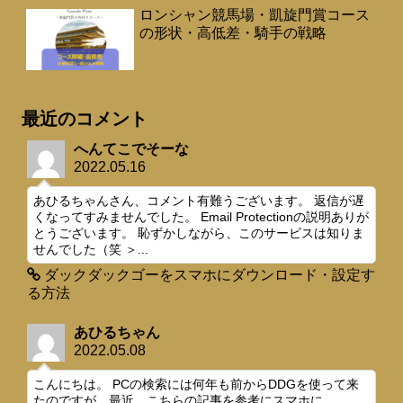
ロンシャン競馬場・凱旋門賞コース
の形状・高低差・騎手の戦略
最近のコメント
へんてこでそーな
2022.05.16
あひるちゃんさん、コメント有難うございます。 返信が遅
くなってすみませんでした。 Email Protectionの説明ありが
とうございます。 恥ずかしながら、このサービスは知りま
せんでした（笑 ＞...
ダックダックゴーをスマホにダウンロード・設定す
る方法
あひるちゃん
2022.05.08
こんにちは。 PCの検索には何年も前からDDGを使って来
たのですが、最近、こちらの記事を参考にスマホに