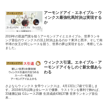
アーモンドアイ・エネイブル・ウ
アーモンドアイ
ィンクス最強牝馬対決は実現する
か
2019年の凱旋門賞を狙うアーモンドアイとエネイブル、世界ランキ
ング首位のウィンクスの頂上対決はあるのか？東洋と西洋、そして南
半球の女王が同じレースを競う、世界の夢は実現するか、考察してみ
ました。
ウィンクス引退。エネイブル・ア
アーモンドアイ
ーモンドアイをしのぐ新女傑あら
わる
さよならウィンクス 女帝ウィンクスは、4月13日に7歳で引退しま
す。2015年5月以降は全レースで優勝、ラストランを勝利で飾れば、
33連勝記録 G1レース25勝 生涯成績43戦37勝 世界ランキング首位
未...