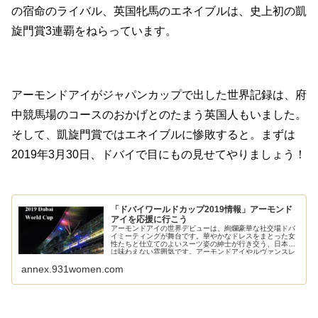
の宿命のライバル、英国牝馬のエネイブルは、史上初の凱
旋門賞3連覇をねらっています。
アーモンドアイがジャパンカップで出した世界記録は、府
中競馬場のコースのおかげとのたまう英国人もいました。
そして、凱旋門賞ではエネイブルに惨敗すると。まずは
2019年3月30日、ドバイで目にもの見せてやりましょう！
「ドバイワールドカップ2019情報」アーモンド
アイを応援に行こう
アーモンドアイの世界デビューは、絢爛豪華な社交場ドバ
イミーティングが舞台です。華やかなドレスをまとった女
性たちと仕立てのよいスーツ姿の紳士が行き交う、日本で
は味わえない雰囲気です。アーモンドアイやルヴァンスレ
ーヴを、メイダン競馬場のスタンドで応援したいあなた
annex.931women.com
に、参考になるような情報をまとめてみました。