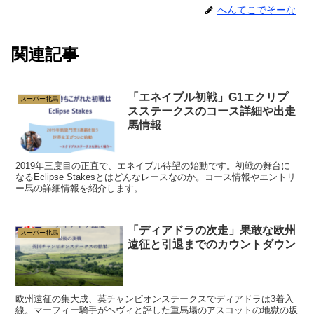
へんてこでそーな
関連記事
「エネイブル初戦」G1エクリプ
スーパー牝馬
スステークスのコース詳細や出走
馬情報
2019年三度目の正直で、エネイブル待望の始動です。初戦の舞台に
なるEclipse Stakesとはどんなレースなのか。コース情報やエントリ
ー馬の詳細情報を紹介します。
「ディアドラの次走」果敢な欧州
スーパー牝馬
遠征と引退までのカウントダウン
欧州遠征の集大成、英チャンピオンステークスでディアドラは3着入
線。マーフィー騎手がヘヴィと評した重馬場のアスコットの地獄の坂